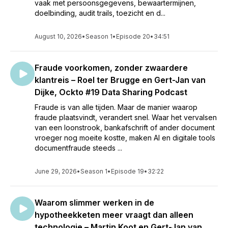
vaak met persoonsgegevens, bewaartermijnen,
doelbinding, audit trails, toezicht en d...
August 10, 2026
•
Season 1
•
Episode 20
•
34:51
Fraude voorkomen, zonder zwaardere
klantreis – Roel ter Brugge en Gert-Jan van
Dijke, Ockto #19 Data Sharing Podcast
Fraude is van alle tijden. Maar de manier waarop
fraude plaatsvindt, verandert snel. Waar het vervalsen
van een loonstrook, bankafschrift of ander document
vroeger nog moeite kostte, maken AI en digitale tools
documentfraude steeds ...
June 29, 2026
•
Season 1
•
Episode 19
•
32:22
Waarom slimmer werken in de
hypotheekketen meer vraagt dan alleen
technologie – Martin Koot en Gert-Jan van