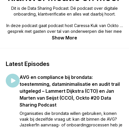
Dit is de Data Sharing Podcast. Dé podcast over digitale
onboarding, klantverificatie en alles wat daarbij hoort.
In deze podcast gaat podcast host Caressa Kuk van Ockto in
gesprek met gasten over tal van onderwerpen die hier mee
te maken hebben. Van best practices tot de toekomst van
Show More
gegevens delen en van UX tot wet- en regelgeving.
Latest Episodes
AVG en compliance bij brondata:
toestemming, dataminimalisatie en audit trail
uitgelegd – Lammert Dijkstra (CTO) en Jan
Marten van Seijst (CCO), Ockto #20 Data
Sharing Podcast
Organisaties die brondata willen gebruiken, komen
vaak bij dezelfde vraag uit: kan dit binnen de AVG?
Jazeker!In aanvraag- of onboardingprocessen heb je